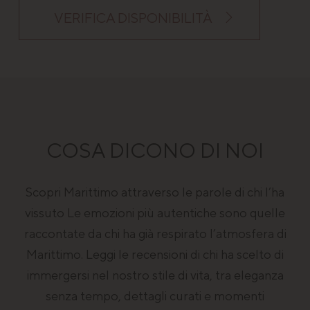
VERIFICA DISPONIBILITÀ
COSA DICONO DI NOI
Nome
Provider / Dominio
Scadenza
Descrizi
Nome
Provider / Dominio
Sca
Scopri Marittimo attraverso le parole di chi l’ha
ent_h
www.marittimomilanomarittima.it
Sessione
Questo c
Nome
Provider / Dominio
Scadenza
è
edt_referrer
promozioni.marittimomilanomarittima.it
Ses
vissuto Le emozioni più autentiche sono quelle
probabi
_fbp
2 mesi 4
Meta Platform Inc.
utilizzat
settimane
.marittimomilanomarittima.it
migliora
raccontate da chi ha già respirato l’atmosfera di
l'esperie
dell'uten
Marittimo. Leggi le recensioni di chi ha scelto di
sito web
potenzia
immergersi nel nostro stile di vita, tra eleganza
ricordan
preferen
senza tempo, dettagli curati e momenti
dell'uten
_ga_DQJ86V99HS
.marittimomilanomarittima.it
1 a
fornend
m