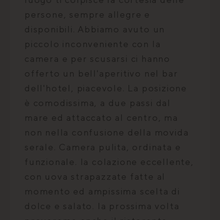
e
hcc_uid
www.marittimomilanomarittima.it
1 mese 4
persone, sempre allegre e
settimane
 .
ax
disponibili. Abbiamo avuto un
v
piccolo inconveniente con la
i
camera e per scusarsi ci hanno
offerto un bell'aperitivo nel bar
dell'hotel, piacevole. La posizione
è comodissima, a due passi dal
mare ed attaccato al centro, ma
IDE
1 anno 3
Google LLC
non nella confusione della movida
settimane
.doubleclick.net
serale. Camera pulita, ordinata e
funzionale. la colazione eccellente,
f
con uova strapazzate fatte al
momento ed ampissima scelta di
dolce e salato. la prossima volta
v