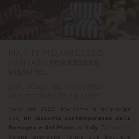
MARITTIMO, UN LUSSO
PENSATO
PER ESSERE
VISSUTO.
Libri, design, sapori e cocktail:
un’armonia di stile e piacere.
Nato nel 2023, Marittimo è un’energia
viva,
un racconto contemporaneo della
Romagna e del Made in Italy
. Da questa
visione prendono forma due boutique