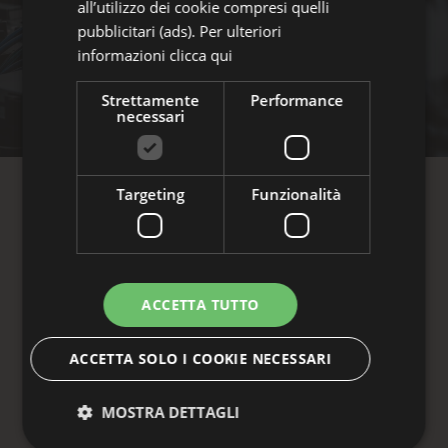
all’utilizzo dei cookie compresi quelli
pubblicitari (ads). Per ulteriori
informazioni
clicca qui
Strettamente
Performance
necessari
VIVI OGNI EMOZIONE AL
Targeting
Funzionalità
MASSIMO
Scopri tutti gli eventi
ACCETTA TUTTO
La Riviera è un
mosaico di momenti
, tra
ACCETTA SOLO I COOKIE NECESSARI
sapori autentici, calici di vino e musica che
accompagna le emozioni. Dai giovedì sera
MOSTRA DETTAGLI
dal fascino sofisticato di Milano Marittima