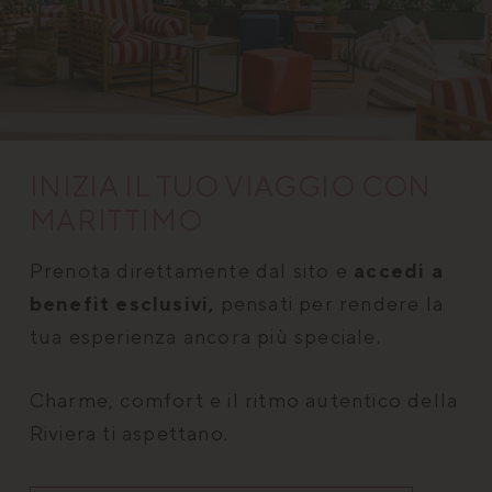
XSRF-TOKEN
www.marittimomilanomarittima.it
CookieScriptConsent
CookieScript
s
.marittimomilanomarittima.it
INIZIA IL TUO VIAGGIO CON
MARITTIMO
Prenota direttamente dal sito e
accedi a
benefit esclusivi,
pensati per rendere la
tua esperienza ancora più speciale.
Charme, comfort e il ritmo autentico della
combo_cms_edita_session
www.marittimomilanomarittima.it
Riviera ti aspettano.