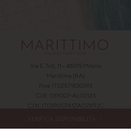
Via E. Toti, 11 • 48015 Milano
Marittima (RA)
P.iva: IT02571830393
C.I.R.: 039007-AL00123
C.I.N.: IT039007A1ZAOZK9JC
VERIFICA DISPONIBILITÀ
SCOPRI DOVE SIAMO