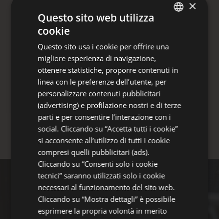
×
generazioni con la sua energia e le sue
Questo sito web utilizza
notti vibranti. Ma c’è un’altra Romagna da
cookie
scoprire:
quella della quiete, della
ITALIAN
Questo sito usa i cookie per offrire una
brezza marina e di orizzonti che sanno
ENGLISH
migliore esperienza di navigazione,
di libertà
.
GERMAN
ottenere statistiche, proporre contenuti in
linea con le preferenze dell’utente, per
FRENCH
personalizzare contenuti pubblicitari
UNA LOCATION DA SOGNO
RUSSIAN
(advertising) e profilazione nostri e di terze
parti e per consentire l’interazione con i
social. Cliccando su “Accetta tutti i cookie”
si acconsente all’utilizzo di tutti i cookie
compresi quelli pubblicitari (ads).
Cliccando su “Consenti solo i cookie
tecnici” saranno utilizzati solo i cookie
necessari al funzionamento del sito web.
Cliccando su “Mostra dettagli” è possibile
esprimere la propria volontà in merito