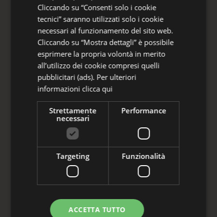
Sant’Ilario
ai salumi della nostra regione,
Cliccando su “Consenti solo i cookie
dai
formaggi italiani e francesi
a
tecnici” saranno utilizzati solo i cookie
selezioni pregiate di
tonno, olive e oli
necessari al funzionamento del sito web.
Cliccando su “Mostra dettagli” è possibile
extravergini di qualità superiore
. Ogni
esprimere la propria volontà in merito
boccone è un invito a
scoprire, esplorare,
all’utilizzo dei cookie compresi quelli
assaporare.
pubblicitari (ads). Per ulteriori
informazioni
clicca qui
E se vuoi portare con te un pezzo di
Strettamente
Performance
questa esperienza,
Marittimo Salumeria è
necessari
anche una bottega
, dove ogni prodotto
può essere acquistato in modalità asporto.
Targeting
Funzionalità
Un modo per ritrovare i sapori autentici
della Riviera
ovunque tu sia,
condividendo con chi ami il piacere di
ingredienti selezionati con cura.
ACCETTA TUTTO