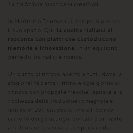
La tradizione incontra la creatività.
In Marittimo Trattoria , il tempo si prende
il suo spazio. Qui,
la cucina italiana si
racconta con piatti che custodiscono
memoria e innovazione
, in un equilibrio
CookieScriptConsent
CookieScript
perfetto tra radici e ricerca.
s
.marittimomilanomarittima.it
Un punto di ritrovo aperto a tutti, dove la
stagionalità detta il ritmo e ogni giorno si
rinnova con proposte fresche, ispirate alla
ricchezza della tradizione romagnola e
non solo. Dall’antipasto fino all’iconico
carrello dei gelati, ogni portata è un invito
a rallentare, a lasciarsi trasportare dai
XSRF-TOKEN
www.marittimomilanomarittima.it