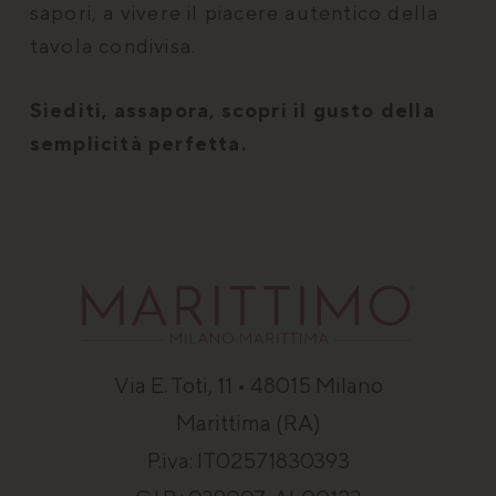
sapori, a vivere il piacere autentico della
tavola condivisa.
Siediti, assapora, scopri il gusto della
_GRECAPTCHA
Google LLC
s
www.google.com
semplicità perfetta.
Via E. Toti, 11 • 48015 Milano
Nome
Provider / Dominio
Scadenza
Descrizi
Marittima (RA)
Nome
Provider / Dominio
Sca
ent_r
www.marittimomilanomarittima.it
Sessione
Questo c
Nome
Provider / Dominio
Scadenza
P.iva: IT02571830393
viene uti
_ga_DQJ86V99HS
.marittimomilanomarittima.it
1 
per
m
hcc_uid
www.marittimomilanomarittima.it
1 mese 4
memorizz
settimane