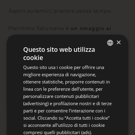
Sapori autentici, piacere senza tempo.
Marittimo Salumeria è
un omaggio ai
sapori più autentici dell’Emilia-
×
Romagna,
un viaggio tra eccellenze
Questo sito web utilizza
gastronomiche da assaporare in
cookie
ITALIAN
un’atmosfera rilassata o da portare con te,
Questo sito usa i cookie per offrire una
ENGLISH
per prolungare il piacere oltre il
migliore esperienza di navigazione,
GERMAN
ottenere statistiche, proporre contenuti in
soggiorno.
linea con le preferenze dell’utente, per
FRENCH
personalizzare contenuti pubblicitari
Ogni prodotto racconta una
storia di
RUSSIAN
(advertising) e profilazione nostri e di terze
territorio e passione
, selezionato con
parti e per consentire l’interazione con i
cura per offrire un’esperienza che va oltre
social. Cliccando su “Accetta tutti i cookie”
si acconsente all’utilizzo di tutti i cookie
il semplice gusto. Dal
prosciutto crudo
compresi quelli pubblicitari (ads).